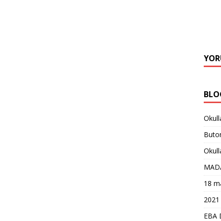
YOR
BLO
Okull
Buton
Okull
MAD
18 ma
2021 
EBA 