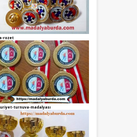
a-rozet
uriyet-turnuva-madalyası