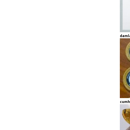
daml
cumh