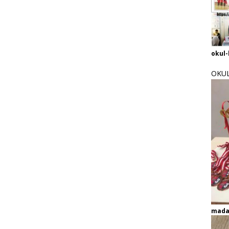
okul-
OKUL
mada