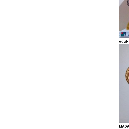
ödül-
MADA