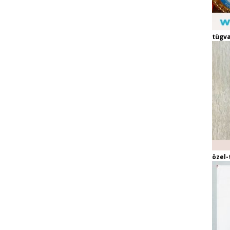
tügva
özel-