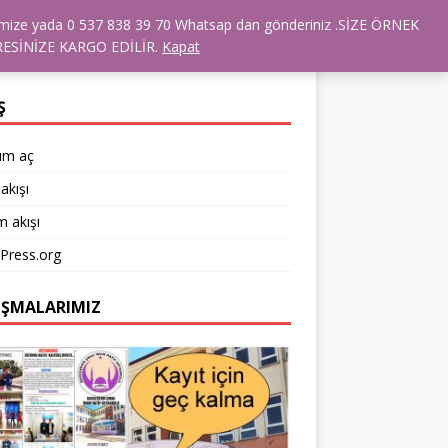
dresimize yada 0 537 838 39 70 Whatsap dan gönderiniz .SİZE ÖRNEK
RANSLARIMIZ
TÜM ÜRÜNLER
ESİNİZE KARGO EDİLİR.
Kapat
Ş
um aç
akışı
 akışı
Press.org
IŞMALARIMIZ