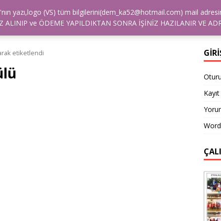
alya'nın yazı,logo (VS) tüm bilgilerini(dem_ka52@hotmail.com) mail a
TİŞİM
NASIL SIPARIŞ VEREBILIRIM?
ÖDEME
REFE
 ALINIP ve ÖDEME YAPILDIKTAN SONRA İŞİNİZ HAZILANIR VE ADR
GİRİ
rak etiketlendi
ülü
Otur
Kayıt 
Yorum
Word
ÇAL