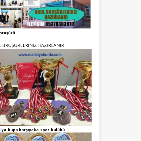
broşürü
 BROŞÜRLERİNİZ HAZIRLANIR
lya-kupa karşıyaka-spor-kulübü