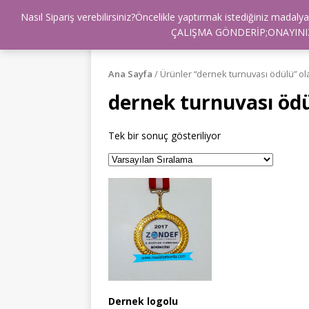
Nasıl Sipariş verebilirsiniz?Öncelikle yaptırmak istediğiniz mad
BİZ KİMİZ ?
FULLMARKETİM
İLE
ÇALIŞMA GÖNDERİP;ONAYINIZ
Ana Sayfa
/ Ürünler “dernek turnuvası ödülü” ola
dernek turnuvası öd
Tek bir sonuç gösteriliyor
Dernek logolu