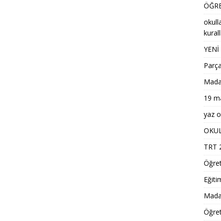
ÖĞRE
okull
kural
YENİ
Parça
Madaly
19 ma
yaz ok
OKUL
TRT 2
Öğre
Eğiti
Madal
Öğret