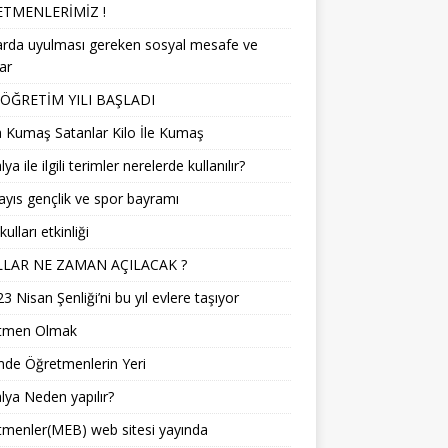
TMENLERİMİZ !
arda uyulması gereken sosyal mesafe ve
lar
 ÖĞRETİM YILI BAŞLADI
 Kumaş Satanlar Kilo İle Kumaş
a ile ilgili terimler nerelerde kullanılır?
yıs gençlik ve spor bayramı
ulları etkinliği
LAR NE ZAMAN AÇILACAK ?
3 Nisan Şenliği’ni bu yıl evlere taşıyor
tmen Olmak
mde Öğretmenlerin Yeri
ya Neden yapılır?
menler(MEB) web sitesi yayında