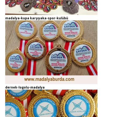
madalya-kupa karşıyaka-spor-kulübü
dernek-logolu-madalya