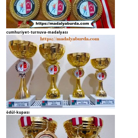
cumhuriyet-turnuva-madalyası
ödül-kupası