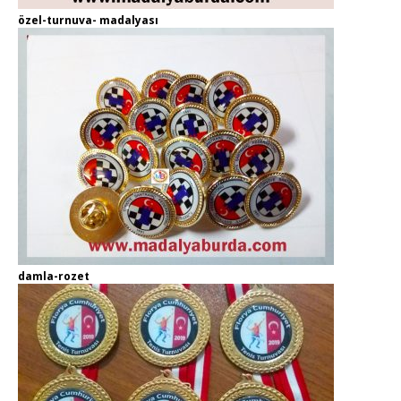
özel-turnuva- madalyası
damla-rozet