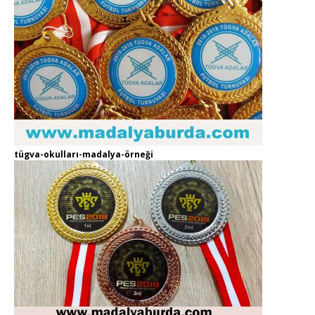
tügva-okulları-madalya-örneği