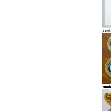
daml
cumh