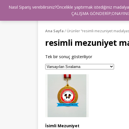
Nasıl Sipariş verebilirsiniz?Öncelikle yaptırmak istediğiniz mad
BİZ KİMİZ ?
FULLMARKETİM
İLE
ÇALIŞMA GÖNDERİP;ONAYINIZ
Ana Sayfa
/ Ürünler “resimli mezuniyet madalyası
resimli mezuniyet m
Tek bir sonuç gösteriliyor
İsimli Mezuniyet