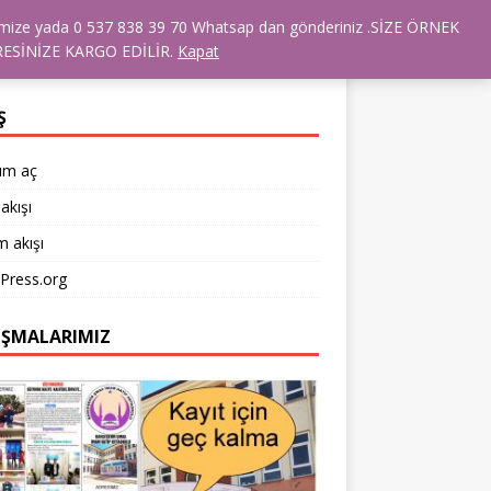
dresimize yada 0 537 838 39 70 Whatsap dan gönderiniz .SİZE ÖRNEK
RANSLARIMIZ
TÜM ÜRÜNLER
ESİNİZE KARGO EDİLİR.
Kapat
Ş
um aç
akışı
 akışı
Press.org
IŞMALARIMIZ