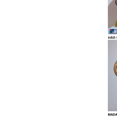
ödül-
MADA