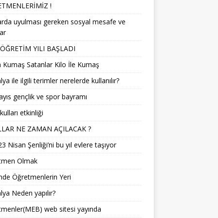
TMENLERİMİZ !
arda uyulması gereken sosyal mesafe ve
lar
 ÖĞRETİM YILI BAŞLADI
 Kumaş Satanlar Kilo İle Kumaş
a ile ilgili terimler nerelerde kullanılır?
yıs gençlik ve spor bayramı
ulları etkinliği
LAR NE ZAMAN AÇILACAK ?
3 Nisan Şenliği’ni bu yıl evlere taşıyor
tmen Olmak
mde Öğretmenlerin Yeri
ya Neden yapılır?
menler(MEB) web sitesi yayında