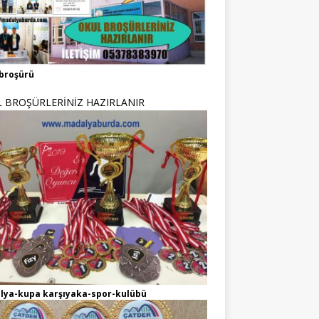
broşürü
 BROŞÜRLERİNİZ HAZIRLANIR
lya-kupa karşıyaka-spor-kulübü