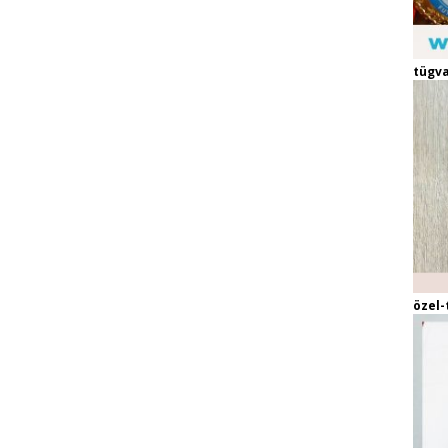
tügva
özel-