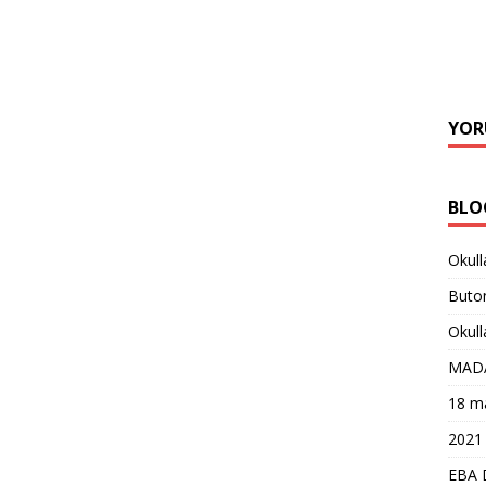
YOR
BLO
Okull
Buton
Okull
MAD
18 ma
2021 
EBA 