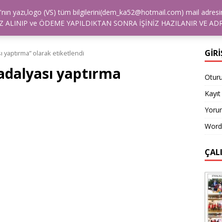
alya'nın yazı,logo (VS) tüm bilgilerini(dem_ka52@hotmail.com) mail a
TİŞİM
NASIL SIPARIŞ VEREBILIRIM?
ÖDEME
REFE
 ALINIP ve ÖDEME YAPILDIKTAN SONRA İŞİNİZ HAZILANIR VE ADR
GİRİ
 yaptırma” olarak etiketlendi
adalyası yaptırma
Otur
Kayıt 
Yorum
Word
ÇAL