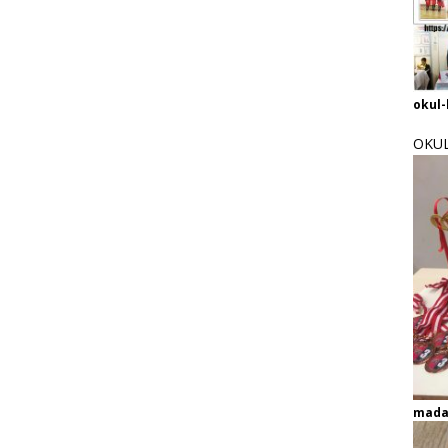
okul-
OKUL
mada