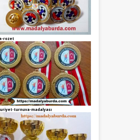
a-rozet
uriyet-turnuva-madalyası