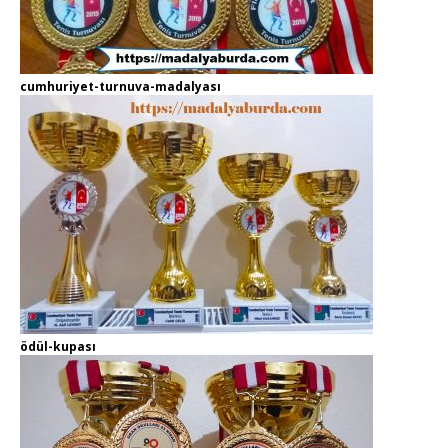
cumhuriyet-turnuva-madalyası
ödül-kupası