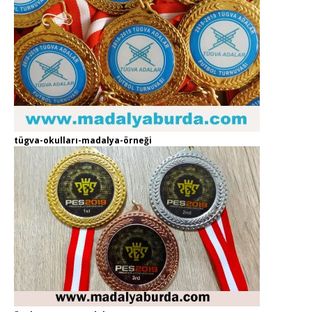
tügva-okulları-madalya-örneği