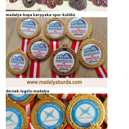
madalya-kupa karşıyaka-spor-kulübü
dernek-logolu-madalya