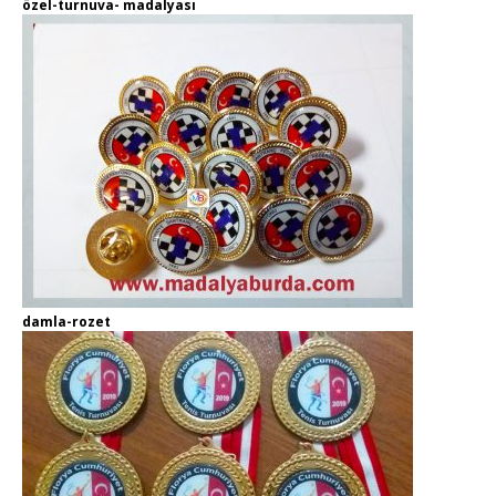
özel-turnuva- madalyası
damla-rozet