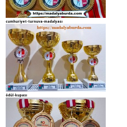
cumhuriyet-turnuva-madalyası
ödül-kupası