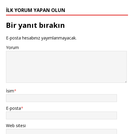
b
r
A
e
r
dI
e
e
o
p
st
n
r
İLK YORUM YAPAN OLUN
o
p
Bir yanıt bırakın
k
E-posta hesabınız yayımlanmayacak.
Yorum
İsim
*
E-posta
*
Web sitesi