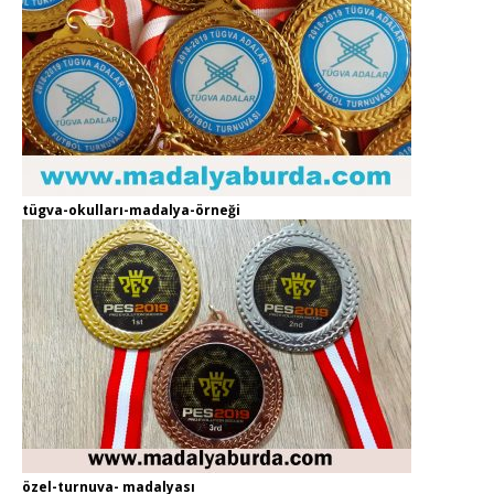
tügva-okulları-madalya-örneği
özel-turnuva- madalyası