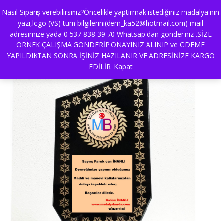
Nasıl Sipariş verebilirsiniz?Öncelikle yaptırmak istediğiniz madalya'nın
yazı,logo (VS) tüm bilgilerini(dem_ka52@hotmail.com) mail
adresimize yada 0 537 838 39 70 Whatsap dan gönderiniz .SİZE
cam kristal plaket
ÖRNEK ÇALIŞMA GÖNDERİP;ONAYINIZ ALINIP ve ÖDEME
YAPILDIKTAN SONRA İŞİNİZ HAZILANIR VE ADRESİNİZE KARGO
EDİLİR.
Kapat