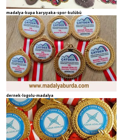
madalya-kupa karşıyaka-spor-kulübü
dernek-logolu-madalya