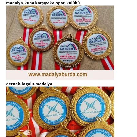
madalya-kupa karşıyaka-spor-kulübü
dernek-logolu-madalya