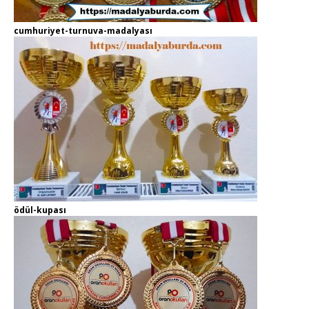
cumhuriyet-turnuva-madalyası
ödül-kupası