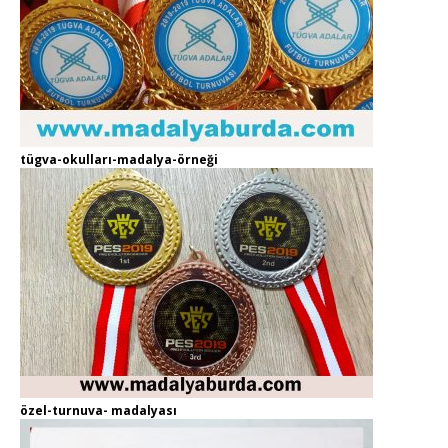
tügva-okulları-madalya-örneği
özel-turnuva- madalyası