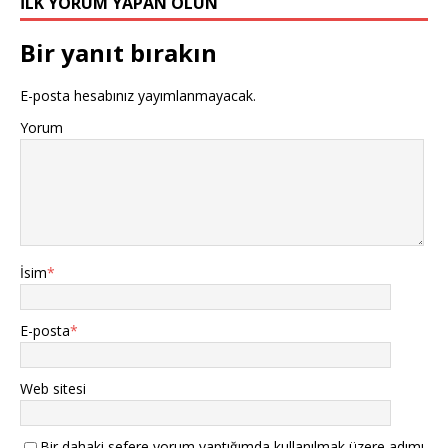
İLK YORUM YAPAN OLUN
o
p
k
Bir yanıt bırakın
E-posta hesabınız yayımlanmayacak.
Yorum
İsim
*
E-posta
*
Web sitesi
Bir dahaki sefere yorum yaptığımda kullanılmak üzere adımı,