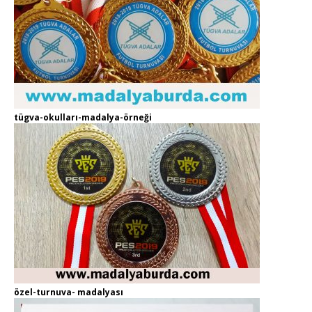
tügva-okulları-madalya-örneği
özel-turnuva- madalyası