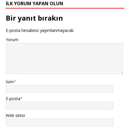
o
p
st
n
r
İLK YORUM YAPAN OLUN
o
p
k
Bir yanıt bırakın
E-posta hesabınız yayımlanmayacak.
Yorum
İsim
*
E-posta
*
Web sitesi