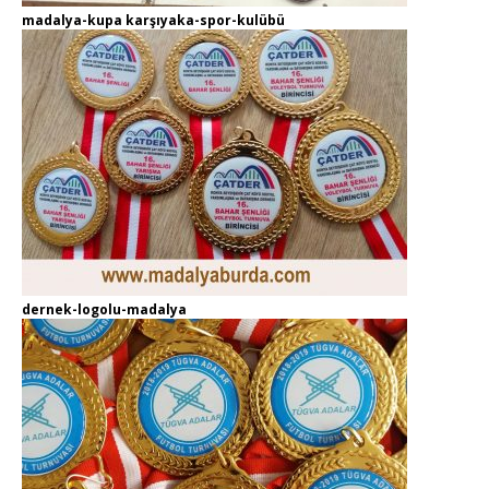
madalya-kupa karşıyaka-spor-kulübü
dernek-logolu-madalya