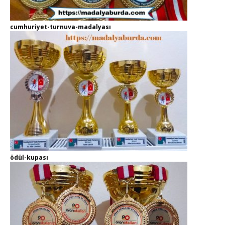
cumhuriyet-turnuva-madalyası
ödül-kupası