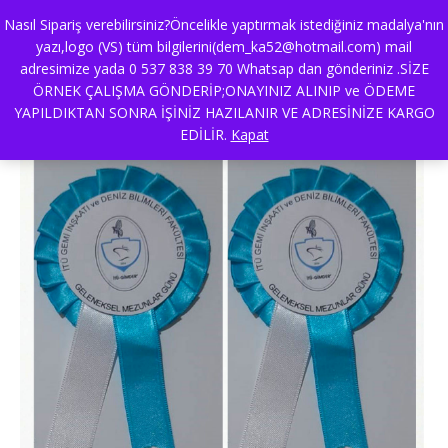
Nasıl Sipariş verebilirsiniz?Öncelikle yaptırmak istediğiniz madalya'nın
yazı,logo (VS) tüm bilgilerini(dem_ka52@hotmail.com) mail
adresimize yada 0 537 838 39 70 Whatsap dan gönderiniz .SİZE
yaka-kokartım
ÖRNEK ÇALIŞMA GÖNDERİP;ONAYINIZ ALINIP ve ÖDEME
YAPILDIKTAN SONRA İŞİNİZ HAZILANIR VE ADRESİNİZE KARGO
EDİLİR.
Kapat