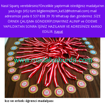
Nasıl Sipariş verebilirsiniz?Öncelikle yaptırmak istediğiniz madalya'nın
yazı,logo (VS) tüm bilgilerini(dem_ka52@hotmail.com) mail
adresimize yada 0 537 838 39 70 Whatsap dan gönderiniz .SİZE
kız-ve-erkek–öğrenci-madalyası
ÖRNEK ÇALIŞMA GÖNDERİP;ONAYINIZ ALINIP ve ÖDEME
YAPILDIKTAN SONRA İŞİNİZ HAZILANIR VE ADRESİNİZE KARGO
EDİLİR.
Kapat
kız-ve-erkek–öğrenci-madalyası