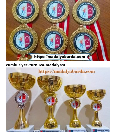
cumhuriyet-turnuva-madalyası