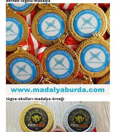
dernek-logolu-madalya
tügva-okulları-madalya-örneği