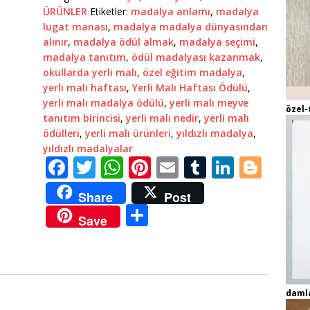
ÜRÜNLER
Etiketler:
madalya anlamı
,
madalya
lugat manası
,
madalya madalya dünyasından
alınır
,
madalya ödül almak
,
madalya seçimi
,
madalya tanıtım
,
ödül madalyası kazanmak
,
okullarda yerli malı
,
özel eğitim madalya
,
yerli malı haftası
,
Yerli Malı Haftası Ödülü
,
yerli malı madalya ödülü
,
yerli malı meyve
özel-
tanıtım birincisi
,
yerli malı nedir
,
yerli malı
ödülleri
,
yerli malı ürünleri
,
yıldızlı madalya
,
yıldızlı madalyalar
F
T
W
Pi
E
T
Li
Bl
a
w
h
n
m
u
n
o
Share
Post
c
it
at
te
ai
m
k
g
S
Save
e
te
s
r
l
bl
e
g
h
b
r
A
e
r
dI
e
ar
o
p
st
n
r
e
o
p
daml