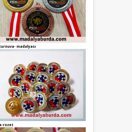
turnuva- madalyası
a-rozet