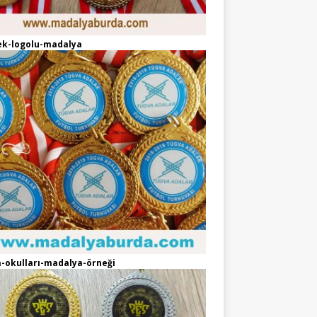
ek-logolu-madalya
-okulları-madalya-örneği