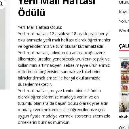
Yerli Malı Haftası
Otur
Ödülü
Kayıt 
Yorum
Yerli Malı Haftası Ödülü;
Word
Yerli malı haftası 12 aralık ve 18 aralık arası her yıl
okullarımızda yerli malı haftası olarak,öğretmenler
ÇAL
ve öğrencilerimiz ve tüm okullar kutlamaktadır.
Yerli malı haftası; adından da anlaşılacağı üzere
ülkemizde üretilen yenebilecek ürünlerin teşviki ve
kullanımını artırmak,yerli sebze,meyve ürünlerimizi
milletimizin beğenisine sunmak ve tüketimini
bilinçlendirmek amacı ile her yıl okullarımızda
düzenlenmektedir.
Yerli malı haftası,meyve tanıtın birincisi ödülü
olarak öğrencilerimize madalya verilir. ve en
tutumlu olanlara da başarı ödülü olarak yine altın
madalya verilmektedir.sizler öğrencilerinize çok
uygun fiyata madalya vermek isterseniz sitemizde
okul-
örneklerini bulmak mümkün.
OKUL