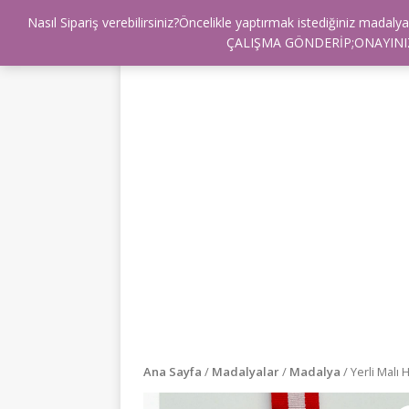
Nasıl Sipariş verebilirsiniz?Öncelikle yaptırmak istediğiniz mad
BİZ KİMİZ ?
FULLMARKETİM
İLE
ÇALIŞMA GÖNDERİP;ONAYINIZ
Ana Sayfa
/
Madalyalar
/
Madalya
/ Yerli Malı 