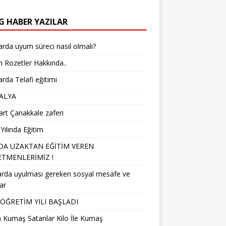
G HABER YAZILAR
arda uyum süreci nasıl olmalı?
 Rozetler Hakkında..
arda Telafi eğitimi
ALYA
rt Çanakkale zaferi
Yılında Eğitim
DA UZAKTAN EĞİTİM VEREN
TMENLERİMİZ !
arda uyulması gereken sosyal mesafe ve
lar
 ÖĞRETİM YILI BAŞLADI
 Kumaş Satanlar Kilo İle Kumaş