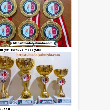
uriyet-turnuva-madalyası
kupası