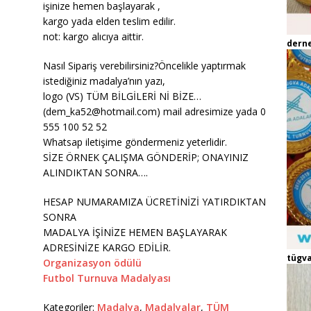
işinize hemen başlayarak ,
kargo yada elden teslim edilir.
not: kargo alıcıya aittir.
dern
Nasıl Sipariş verebilirsiniz?Öncelikle yaptırmak
istediğiniz madalya’nın yazı,
logo (VS) TÜM BİLGİLERİ Nİ BİZE…
(dem_ka52@hotmail.com) mail adresimize yada 0
555 100 52 52
Whatsap iletişime göndermeniz yeterlidir.
SİZE ÖRNEK ÇALIŞMA GÖNDERİP; ONAYINIZ
ALINDIKTAN SONRA….
HESAP NUMARAMIZA ÜCRETİNİZİ YATIRDIKTAN
SONRA
MADALYA İŞİNİZE HEMEN BAŞLAYARAK
ADRESİNİZE KARGO EDİLİR.
tügva
Organizasyon ödülü
Futbol Turnuva Madalyası
Kategoriler:
Madalya
,
Madalyalar
,
TÜM