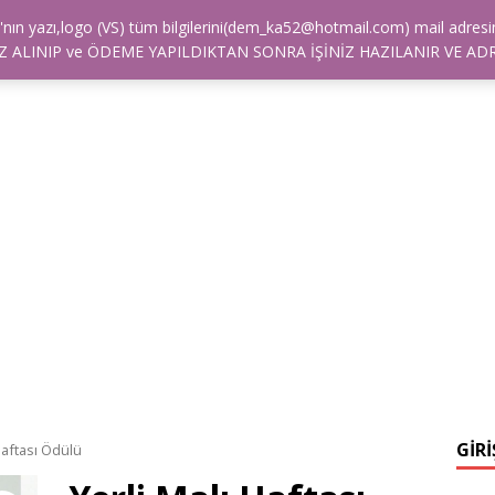
alya'nın yazı,logo (VS) tüm bilgilerini(dem_ka52@hotmail.com) mail a
TİŞİM
NASIL SIPARIŞ VEREBILIRIM?
ÖDEME
REFE
 ALINIP ve ÖDEME YAPILDIKTAN SONRA İŞİNİZ HAZILANIR VE ADR
GİRİ
Haftası Ödülü