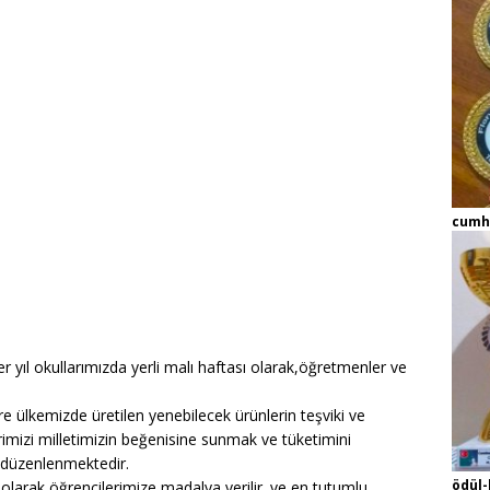
k
cumh
her yıl okullarımızda yerli malı haftası olarak,öğretmenler ve
re ülkemizde üretilen yenebilecek ürünlerin teşviki ve
rimizi milletimizin beğenisine sunmak ve tüketimini
a düzenlenmektedir.
ödül-
ü olarak öğrencilerimize madalya verilir. ve en tutumlu