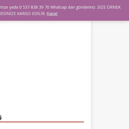
dresimize yada 0 537 838 39 70 Whatsap dan gönderiniz .SİZE ÖRNEK
RANSLARIMIZ
TÜM ÜRÜNLER
ESİNİZE KARGO EDİLİR.
Kapat
Ş