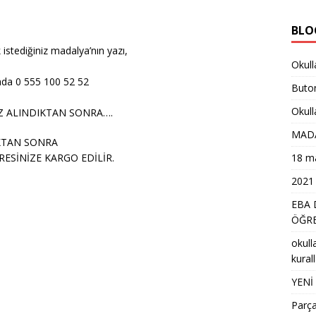
BLO
 istediğiniz madalya’nın yazı,
Okull
da 0 555 100 52 52
Buton
Okull
Z ALINDIKTAN SONRA….
MAD
KTAN SONRA
ESİNİZE KARGO EDİLİR.
18 ma
2021 
EBA 
ÖĞRE
okull
kural
YENİ
Parça