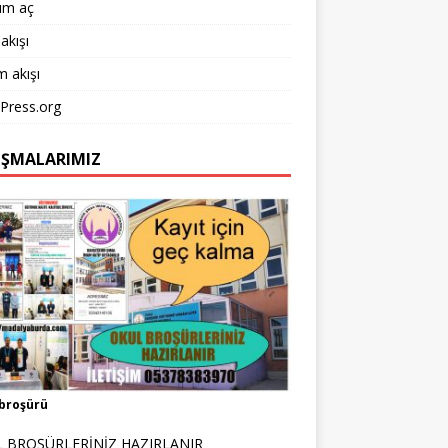
um aç
akışı
 akışı
Press.org
IŞMALARIMIZ
broşürü
 BROŞÜRLERİNİZ HAZIRLANIR